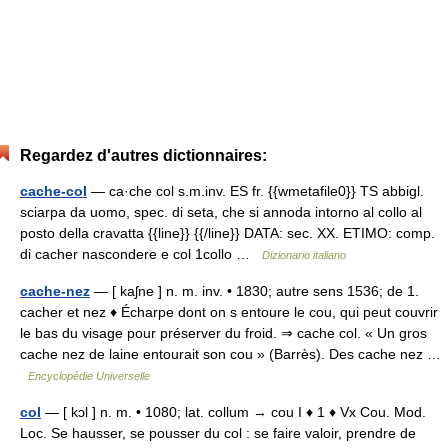
Regardez d'autres dictionnaires:
cache-col
— ca·che col s.m.inv. ES fr. {{wmetafile0}} TS abbigl.
sciarpa da uomo, spec. di seta, che si annoda intorno al collo al
posto della cravatta {{line}} {{/line}} DATA: sec. XX. ETIMO: comp.
di cacher nascondere e col 1collo …
Dizionario italiano
cache-nez
— [ kaʃne ] n. m. inv. • 1830; autre sens 1536; de 1.
cacher et nez ♦ Écharpe dont on s entoure le cou, qui peut couvrir
le bas du visage pour préserver du froid. ⇒ cache col. « Un gros
cache nez de laine entourait son cou » (Barrès). Des cache nez …
Encyclopédie Universelle
col
— [ kɔl ] n. m. • 1080; lat. collum → cou I ♦ 1 ♦ Vx Cou. Mod.
Loc. Se hausser, se pousser du col : se faire valoir, prendre de