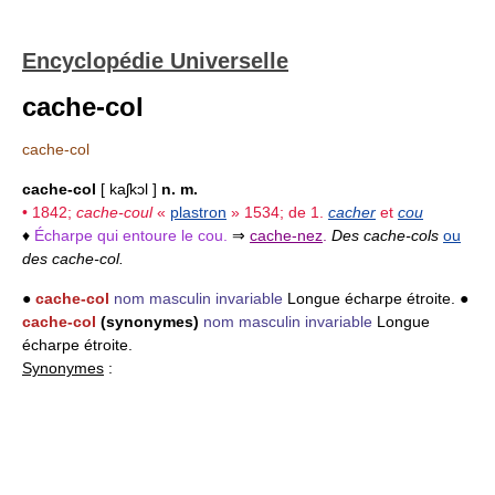
Encyclopédie Universelle
cache-col
cache-col
cache-col
[ kaʃkɔl ]
n. m.
• 1842;
cache-coul
«
plastron
» 1534; de 1.
cacher
et
cou
♦
Écharpe qui entoure le cou.
⇒
cache-nez
.
Des cache-cols
ou
des cache-col.
●
cache-col
nom masculin invariable
Longue écharpe étroite. ●
cache-col
(synonymes)
nom masculin invariable
Longue
écharpe étroite.
Synonymes
: