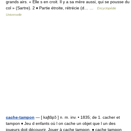
grands airs. « Elle s en croit. Il y a sa mère aussi, qui se pousse du
col » (Sartre). 2 ♦ Partie étroite, rétrécie (d… …
Encyclopédie
Universelle
cache-tampon
— [ kaʃtɑ̃pɔ̃ ] n. m. inv. • 1835; de 1. cacher et
tampon ♦ Jeu d enfants où l on cache un objet que l un des
joueurs doit découvrir. Jouer à cache tampon. ● cache tampon