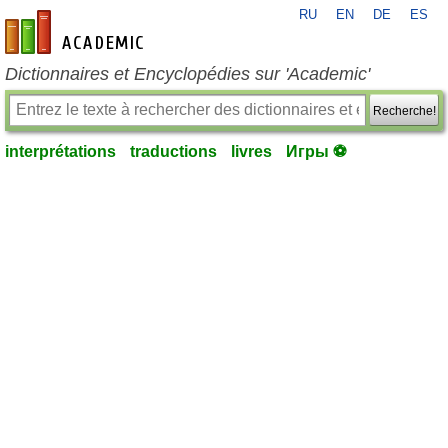
RU
EN
DE
ES
fr-academic.com
Dictionnaires et Encyclopédies sur 'Academic'
Recherche!
interprétations
traductions
livres
Игры ⚽