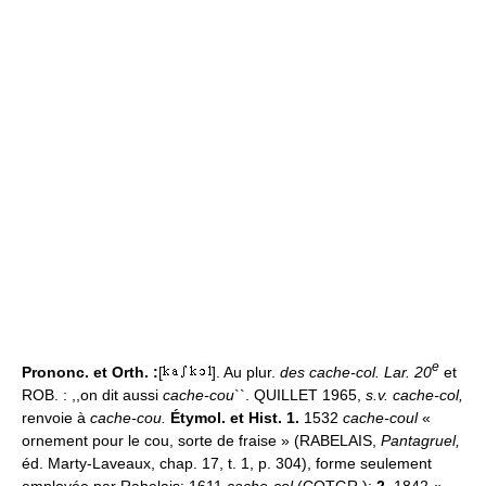
e
Prononc. et Orth. :
[
]. Au plur.
des cache-col. Lar. 20
et
ROB. : ,,on dit aussi
cache-cou
``. QUILLET 1965,
s.v. cache-col,
renvoie à
cache-cou.
Étymol. et Hist. 1.
1532
cache-coul
«
ornement pour le cou, sorte de fraise » (RABELAIS,
Pantagruel,
éd. Marty-Laveaux, chap. 17, t. 1, p. 304), forme seulement
employée par Rabelais; 1611
cache-col
(COTGR.);
2.
1842 «