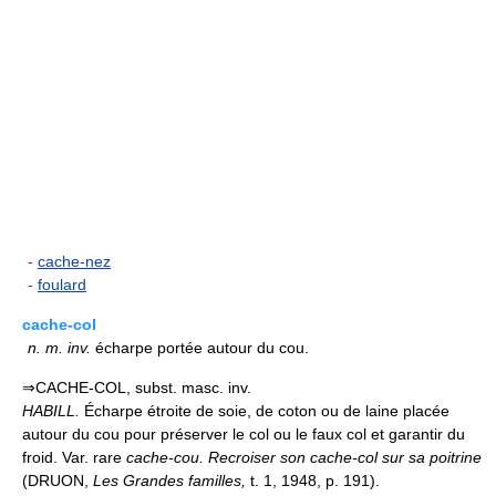
-
cache-nez
-
foulard
cache-col
n.
m.
inv.
écharpe portée autour du cou.
⇒CACHE-COL, subst. masc. inv.
HABILL.
Écharpe étroite de soie, de coton ou de laine placée
autour du cou pour préserver le col ou le faux col et garantir du
froid. Var. rare
cache-cou.
Recroiser son cache-col sur sa poitrine
(DRUON,
Les Grandes familles,
t. 1, 1948, p. 191).