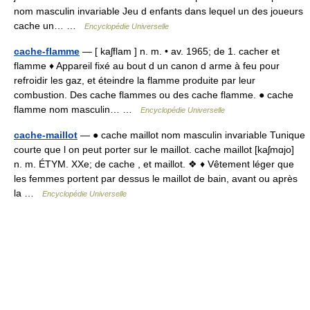
nom masculin invariable Jeu d enfants dans lequel un des joueurs
cache un… …
Encyclopédie Universelle
cache-flamme
— [ kaʃflam ] n. m. • av. 1965; de 1. cacher et
flamme ♦ Appareil fixé au bout d un canon d arme à feu pour
refroidir les gaz, et éteindre la flamme produite par leur
combustion. Des cache flammes ou des cache flamme. ● cache
flamme nom masculin… …
Encyclopédie Universelle
cache-maillot
— ● cache maillot nom masculin invariable Tunique
courte que l on peut porter sur le maillot. cache maillot [kaʃmɑjo]
n. m. ÉTYM. XXe; de cache , et maillot. ❖ ♦ Vêtement léger que
les femmes portent par dessus le maillot de bain, avant ou après
la …
Encyclopédie Universelle