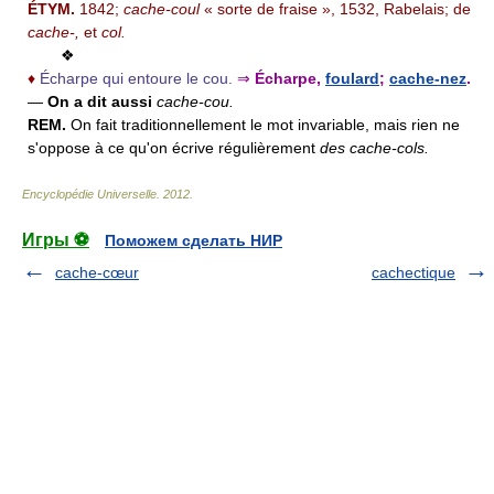
ÉTYM.
1842;
cache-coul
« sorte de fraise », 1532, Rabelais; de
cache-,
et
col.
❖
♦
Écharpe qui entoure le cou.
⇒
Écharpe,
foulard
;
cache-nez
.
—
On a dit aussi
cache-cou.
REM.
On fait traditionnellement le mot invariable, mais rien ne
s'oppose à ce qu'on écrive régulièrement
des cache-cols.
Encyclopédie Universelle
.
2012
.
Игры ⚽
Поможем сделать НИР
cache-cœur
cachectique