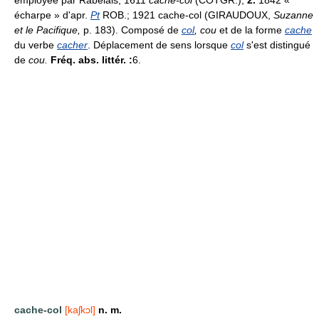
écharpe » d'apr.
Pt
ROB.; 1921 cache-col (GIRAUDOUX,
Suzanne
et le Pacifique,
p. 183). Composé de
col
, cou
et de la forme
cache
du verbe
cacher
. Déplacement de sens lorsque
col
s'est distingué
de
cou.
Fréq. abs. littér. :
6.
cache-col
[kaʃkɔl]
n. m.